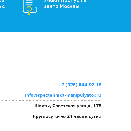
ся
имеют пропуск в
 с
центр Москвы
+7 (926) 844-92-15
info@spectehnika-manipulyator.ru
Шахты, Советская улица, 175
Круглосуточно 24 часа в сутки