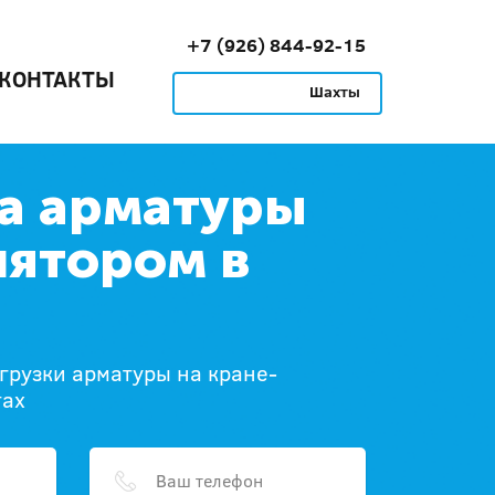
+7 (926) 844-92-15
КОНТАКТЫ
Шахты
а арматуры
ятором в
огрузки арматуры на кране-
тах