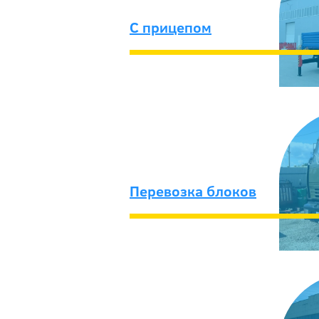
C прицепом
Перевозка блоков