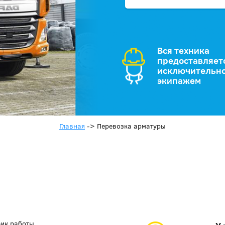
Вся техника
предоставляет
исключительно
экипажем
Главная
->
Перевозка арматуры
фик работы