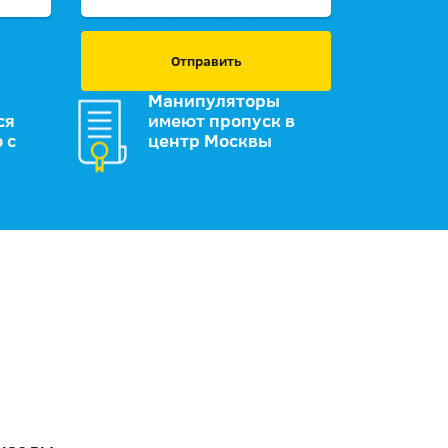
Отправить
Манипуляторы
ся
имеют пропуск в
 с
центр Москвы