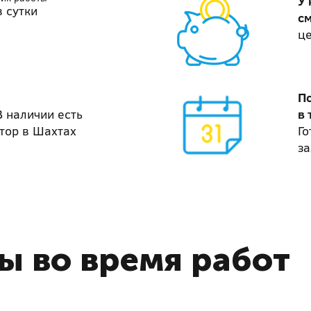
У 
в сутки
с
ц
П
В наличии есть
в 
тор в Шахтах
Го
за
ы во время работ