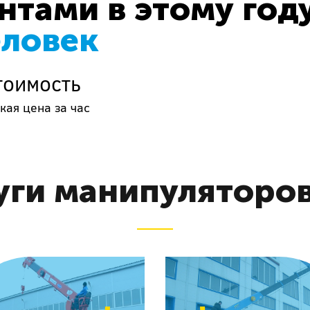
тами в этому год
еловек
тоимость
кая цена за час
уги манипуляторов