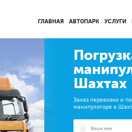
ГЛАВНАЯ
АВТОПАРК
УСЛУГИ
Погрузк
манипул
Шахтах
Заказ перевозки и п
манипуляторе в Шах