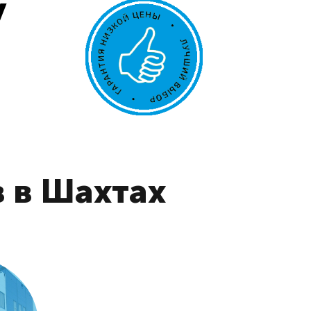
у
 в Шахтах