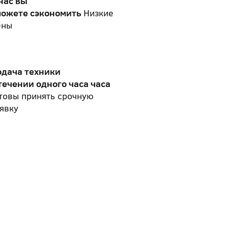
нас вы
можете сэкономить
Низкие
ены
одача техники
течении одного часа часа
товы принять срочную
явку