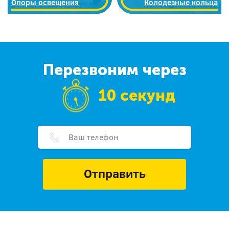
Опоры освещения
Колодезные кольца
Перезвоним через
10 секунд
Отправить